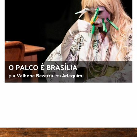
O PALCO É BRASÍLIA
por
Valbene Bezerra
em
Arlequim