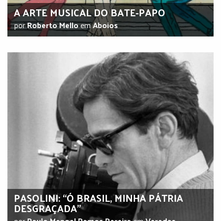
A ARTE MUSICAL DO BATE-PAPO
por
Roberto Mello
em
Aboios
PASOLINI: “Ó BRASIL, MINHA PÁTRIA
DESGRAÇADA”
por
Paulo Manoel Ramos Pereira
em
Veredas