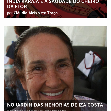
ÍNDIA KARAJÁ E A SAUDADE DO CHEIRO
DA FLOR
por
Cláudio Aleixo
em
Traço
NO JARDIM DAS MEMÓRIAS DE IZA COSTA
por
Valbene Bezerra
em
Rupestre