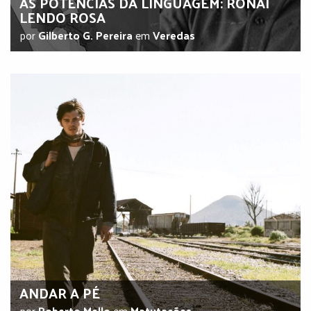
AS POTÊNCIAS DA LINGUAGEM: RÓNAI
LENDO ROSA
por
Gilberto G. Pereira
em
Veredas
ANDAR A PÉ
por
Roberto Mello
em
Matutações