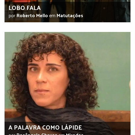
LOBO FALA
por
Roberto Mello
em
Matutações
A PALAVRA COMO LÁPIDE
por
Rosângela Chaves
em
Miradas