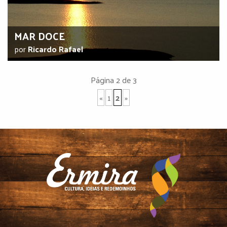
MAR DOCE
por
Ricardo Rafael
Página 2 de 3
«
1
2
»