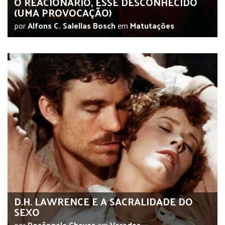
O REACIONÁRIO, ESSE DESCONHECIDO
(UMA PROVOCAÇÃO)
por
Alfons C. Salellas Bosch
em
Matutações
D.H. LAWRENCE E A SACRALIDADE DO
SEXO
por
Rosângela Chaves
em
Veredas