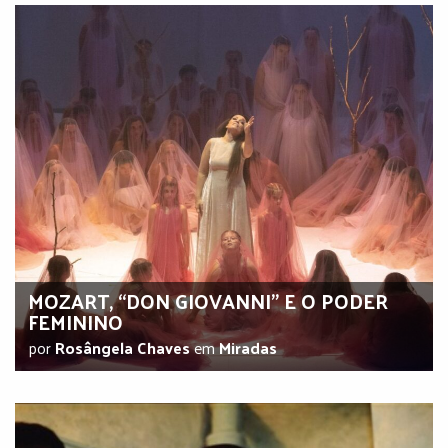
MOZART, “DON GIOVANNI” E O PODER
FEMININO
por
Rosângela Chaves
em
Miradas