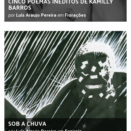
CINCO POEMAS INÉDITOS DE KAMILLY
BARROS
por
Luís Araujo Pereira
em
Florações
SOB A CHUVA
por
Luís Araujo Pereira
em
Espirais