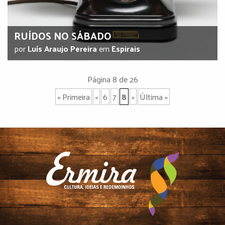
RUÍDOS NO SÁBADO
por
Luís Araujo Pereira
em
Espirais
Página 8 de 26
« Primeira
«
6
7
8
»
Última »