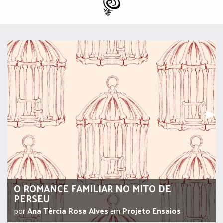
Pr
▶︎
O ROMANCE FAMILIAR NO MITO DE
PERSEU
por
Ana Tércia Rosa Alves
em
Projeto Ensaios