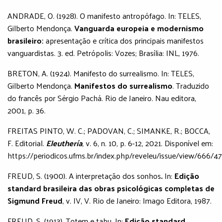
ANDRADE, O. (1928).
O manifesto antropófago. In: TELES,
Gilberto Mendonça.
Vanguarda europeia e modernismo
brasileiro:
apresentação e crítica dos principais manifestos
vanguardistas. 3. ed. Petrópolis: Vozes; Brasília: INL, 1976.
BRETON, A. (1924). Manifesto do surrealismo. In: TELES,
Gilberto Mendonça.
Manifestos do surrealismo
. Traduzido
do francês por Sérgio Pachá. Rio de Janeiro. Nau editora,
2001, p. 36.
FREITAS PINTO, W. C.; PADOVAN, C.; SIMANKE, R.; BOCCA,
F. Editorial.
Eleuthería
, v. 6, n. 10, p. 6-12, 2021. Disponível em:
https://periodicos.ufms.br/index.php/reveleu/issue/view/666/47
FREUD, S. (1900). A interpretação dos sonhos
.
In:
Edição
standard brasileira das obras psicológicas completas de
Sigmund Freud
, v. IV, V. Rio de Janeiro: Imago Editora, 1987.
FREUD, S. (1913).
Totem e tabu. In:
Edição standard