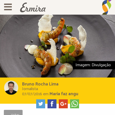
Imagem: Divulgação
Bruno Rocha Lima
Jornalista
Maria faz angu
07/07/2016
em
← Voltar