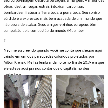
Seu corpo-imagem desfruta paisagens à margem. A maior das
obras: destruir, sugar, extrair, intoxicar, carbonizar,
bombardear, fraturar a Terra toda, a porra toda. Seu sorriso
sórdido é a expressão mais bem acabada de um mundo que
não cessa de acabar. Seus amigos-vizinhos europeus têm
compulsão pela combustão do mundo (Mbembe).
7
Não me surpreendo quando você me conta que chegou aqui
caindo em um dos paraquedas coloridos projetados por
Aílton Krenak. Me faz lembrar da noite no fim de 2019 em que
ele esteve aqui pra nos contar que o capitalismo deu
metástase.