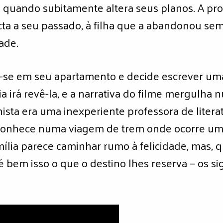
uando subitamente altera seus planos. A prot
ta a seu passado, à filha que a abandonou se
ade.
a-se em seu apartamento e decide escrever uma
irá revê-la, e a narrativa do filme mergulha 
nista era uma inexperiente professora de liter
onhece numa viagem de trem onde ocorre um s
amília parece caminhar rumo à felicidade, mas,
é bem isso o que o destino lhes reserva — os si