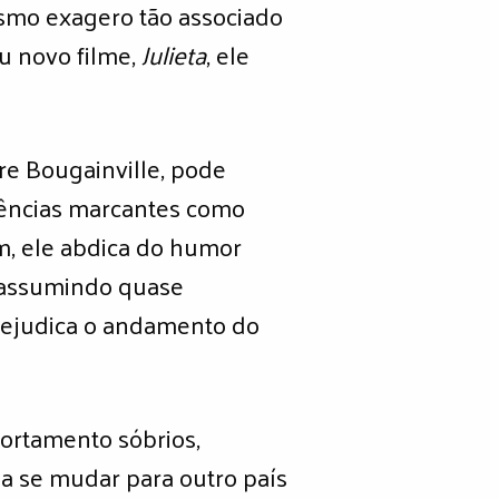
esmo exagero tão associado
u novo filme,
Julieta
, ele
re Bougainville, pode
iências marcantes como
, ele abdica do humor
i assumindo quase
prejudica o andamento do
portamento sóbrios,
 a se mudar para outro país