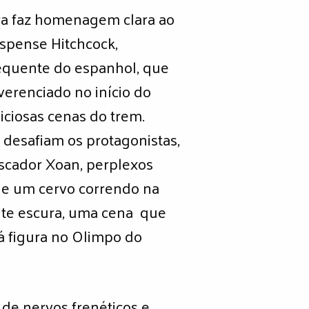
ora faz homenagem clara ao
spense Hitchcock,
requente do espanhol, que
erenciado no início do
liciosas cenas do trem.
 desafiam os protagonistas,
escador Xoan, perplexos
de um cervo correndo na
ite escura, uma cena que
á figura no Olimpo do
de nervos frenéticos e