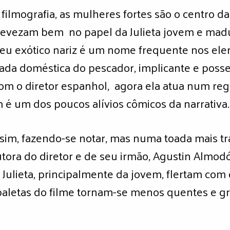
ilmografia, as mulheres fortes são o centro da 
evezam bem no papel da Julieta jovem e madu
eu exótico nariz é um nome frequente nos el
ada doméstica do pescador, implicante e poss
com o diretor espanhol, agora ela atua num r
m é um dos poucos alívios cômicos da narrativa.
, sim, fazendo-se notar, mas numa toada mais t
tora do diretor e de seu irmão, Agustin Almodó
Julieta, principalmente da jovem, flertam com 
paletas do filme tornam-se menos quentes e gri