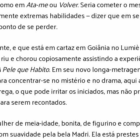
, como em
Ata-me
ou
Volver
. Seria cometer o m
lmente extremas habilidades — dizer que em se
ponto de se perder.
ente, e que está em cartaz em Goiânia no Lumiè
 riu e chorou copiosamente assistindo a exper
 Pele que Habito
. Em seu novo longa-metragem
ara concentrar-se no mistério e no drama, aqu
rega, o que pode irritar os iniciados, mas não 
 para serem recontados.
ulher de meia-idade, bonita, de figurino e com
com suavidade pela bela Madri. Ela está prestes