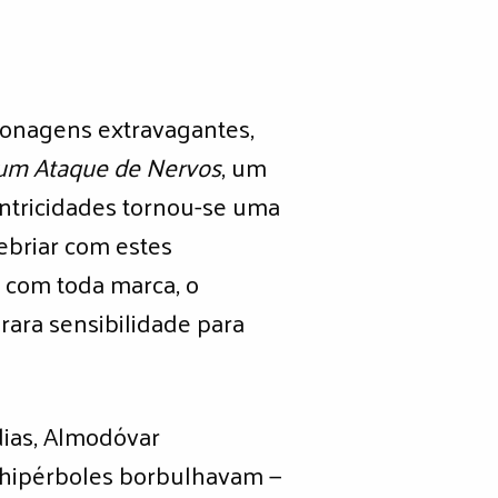
sonagens extravagantes,
 um Ataque de Nervos
, um
entricidades tornou-se uma
ebriar com estes
 com toda marca, o
rara sensibilidade para
dias, Almodóvar
 hipérboles borbulhavam —