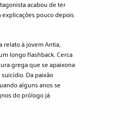
agonista acabou de ter
m explicações pouco depois
 relato à jovem Antia,
num longo flashback. Cerca
atura grega que se apaixona
uicídio. Da paixão
 quando alguns anos se
gnos do prólogo já