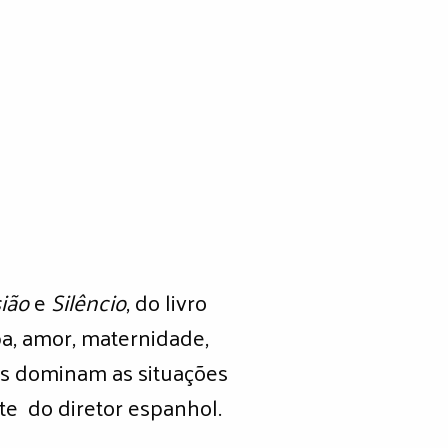
ião
e
Silêncio
, do livro
pa, amor, maternidade,
ns dominam as situações
e do diretor espanhol.