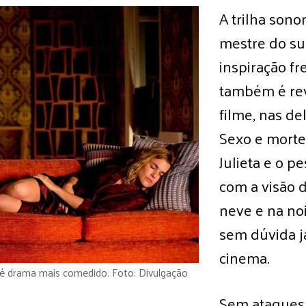
A trilha son
mestre do su
inspiração f
também é rev
filme, nas de
Sexo e morte
Julieta e o p
com a visão 
neve e na no
sem dúvida j
cinema.
 é drama mais comedido. Foto: Divulgação
Sem ataques 