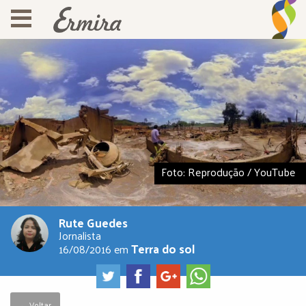
Foto: Reprodução / YouTube
Rute Guedes
Jornalista
Terra do sol
16/08/2016
em
← Voltar