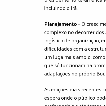
incluindo o Irã.
Planejamento
– O crescim
complexo no decorrer dos a
logística de organização, 
dificuldades com a estrut
um luga mais amplo, como o
que só funcionam na promes
adaptações no próprio Boug
As edições mais recentes 
espera onde o público pode
preferenciais e até tomar 