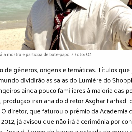
rá a mostra e participa de bate-papo. / Foto: O2
o de gêneros, origens e temáticas. Títulos que
o mundo dividirão as salas do Lumière do Shop
angeiros ainda pouco familiares à maioria das p
 produção iraniana do diretor Asghar Farhadi 
. O diretor, que faturou o prêmio da Academi
2012, já avisou que não irá à cerimônia por con
o Donald Trump de barrar a entrada de muçulm