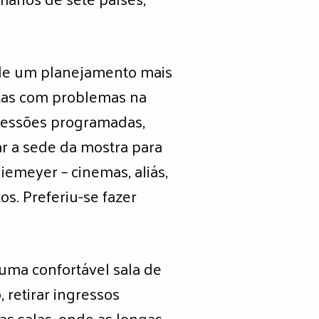
de um planejamento mais
ltas com problemas na
s sessões programadas,
r a sede da mostra para
emeyer – cinemas, aliás,
s. Preferiu-se fazer
uma confortável sala de
retirar ingressos
as salas, onde as longas