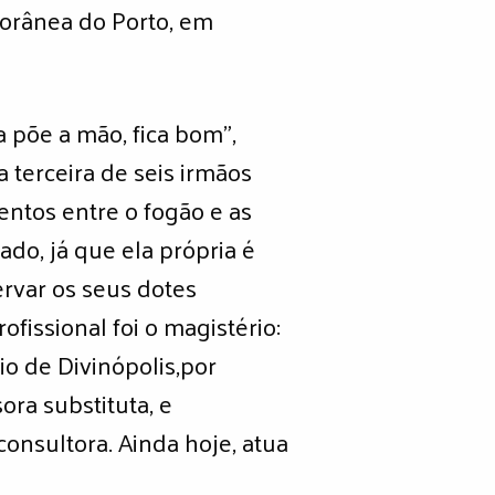
torânea do Porto, em
a põe a mão, fica bom”,
 terceira de seis irmãos
ntos entre o fogão e as
ado, já que ela própria é
ervar os seus dotes
fissional foi o magistério:
o de Divinópolis,por
ra substituta, e
onsultora. Ainda hoje, atua