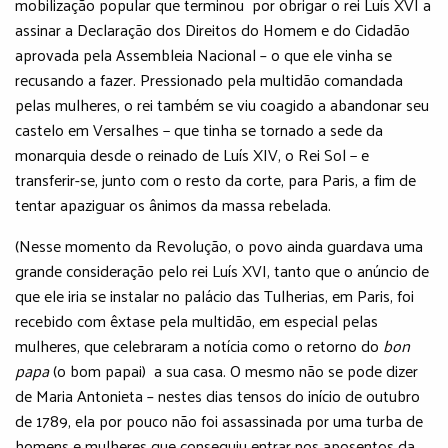
mobilização popular que terminou por obrigar o rei Luís XVI a
assinar a Declaração dos Direitos do Homem e do Cidadão
aprovada pela Assembleia Nacional – o que ele vinha se
recusando a fazer. Pressionado pela multidão comandada
pelas mulheres, o rei também se viu coagido a abandonar seu
castelo em Versalhes − que tinha se tornado a sede da
monarquia desde o reinado de Luís XIV, o Rei Sol − e
transferir-se, junto com o resto da corte, para Paris, a fim de
tentar apaziguar os ânimos da massa rebelada.
(Nesse momento da Revolução, o povo ainda guardava uma
grande consideração pelo rei Luís XVI, tanto que o anúncio de
que ele iria se instalar no palácio das Tulherias, em Paris, foi
recebido com êxtase pela multidão, em especial pelas
mulheres, que celebraram a notícia como o retorno do
bon
papa
(o bom papai) a sua casa. O mesmo não se pode dizer
de Maria Antonieta – nestes dias tensos do início de outubro
de 1789, ela por pouco não foi assassinada por uma turba de
homens e mulheres que conseguiu entrar nos aposentos da