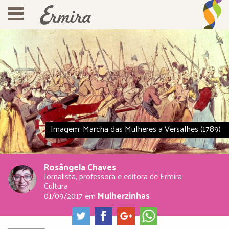
Imagem: Marcha das Mulheres a Versalhes (1789)
Rosângela Chaves
Jornalista, professora e editora de Ermira
Cultura
Mulherzinhas
01/09/2017
em