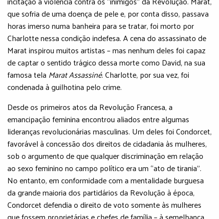
incitação à violência contra os “inimigos” da Revolução. Marat,
que sofria de uma doença de pele e, por conta disso, passava
horas imerso numa banheira para se tratar, foi morto por
Charlotte nessa condição indefesa. A cena do assassinato de
Marat inspirou muitos artistas – mas nenhum deles foi capaz
de captar o sentido trágico dessa morte como David, na sua
famosa tela
Marat Assassiné
. Charlotte, por sua vez, foi
condenada à guilhotina pelo crime.
Desde os primeiros atos da Revolução Francesa, a
emancipação feminina encontrou aliados entre algumas
lideranças revolucionárias masculinas. Um deles foi Condorcet,
favorável à concessão dos direitos de cidadania às mulheres,
sob o argumento de que qualquer discriminação em relação
ao sexo feminino no campo político era um “ato de tirania”.
No entanto, em conformidade com a mentalidade burguesa
da grande maioria dos partidários da Revolução à época,
Condorcet defendia o direito de voto somente às mulheres
que fossem proprietárias e chefes de família – à semelhança