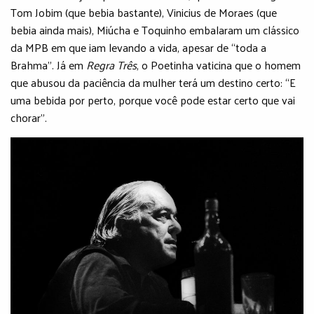
Tom Jobim (que bebia bastante), Vinicius de Moraes (que
bebia ainda mais), Miúcha e Toquinho embalaram um clássico
da MPB em que iam levando a vida, apesar de “toda a
Brahma”. Já em
Regra Três
, o Poetinha vaticina que o homem
que abusou da paciência da mulher terá um destino certo: “E
uma bebida por perto, porque você pode estar certo que vai
chorar”.