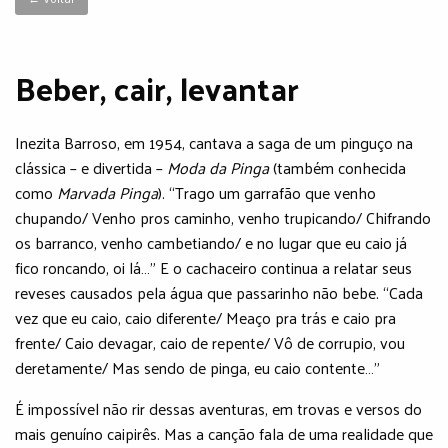
Beber, cair, levantar
Inezita Barroso, em 1954, cantava a saga de um pinguço na
clássica – e divertida –
Moda da Pinga
(também conhecida
como
Marvada Pinga
). “Trago um garrafão que venho
chupando/ Venho pros caminho, venho trupicando/ Chifrando
os barranco, venho cambetiando/ e no lugar que eu caio já
fico roncando, oi lá…” E o cachaceiro continua a relatar seus
reveses causados pela água que passarinho não bebe. “Cada
vez que eu caio, caio diferente/ Meaço pra trás e caio pra
frente/ Caio devagar, caio de repente/ Vô de corrupio, vou
deretamente/ Mas sendo de pinga, eu caio contente…”
É impossível não rir dessas aventuras, em trovas e versos do
mais genuíno caipirês. Mas a canção fala de uma realidade que