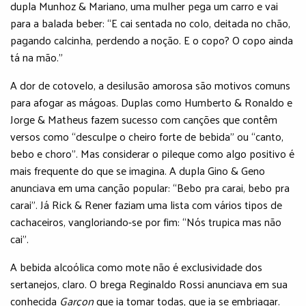
dupla Munhoz & Mariano, uma mulher pega um carro e vai
para a balada beber: “E cai sentada no colo, deitada no chão,
pagando calcinha, perdendo a noção. E o copo? O copo ainda
tá na mão.”
A dor de cotovelo, a desilusão amorosa são motivos comuns
para afogar as mágoas. Duplas como Humberto & Ronaldo e
Jorge & Matheus fazem sucesso com canções que contêm
versos como “desculpe o cheiro forte de bebida” ou “canto,
bebo e choro”. Mas considerar o pileque como algo positivo é
mais frequente do que se imagina. A dupla Gino & Geno
anunciava em uma canção popular: “Bebo pra carai, bebo pra
carai”. Já Rick & Rener faziam uma lista com vários tipos de
cachaceiros, vangloriando-se por fim: “Nós trupica mas não
cai”.
A bebida alcoólica como mote não é exclusividade dos
sertanejos, claro. O brega Reginaldo Rossi anunciava em sua
conhecida
Garçon
que ia tomar todas, que ia se embriagar.