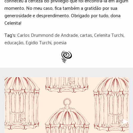
conheceu a certeza do privilégio que foi encontrá-la em algum
momento. No meu caso, fica também a gratidão por sua
generosidade e desprendimento. Obrigado por tudo, dona
Celenita!
Tag's:
Carlos Drummond de Andrade
,
cartas
,
Celenita Turchi
,
educação
,
Egidio Turchi
,
poesia
Pr
▶︎