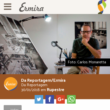
Foto: Carlos Monaretta
Da Reportagem/Ermira
Da Reportagem
Rupestre
30/01/2018
em
← Voltar