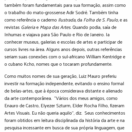
também foram fundamentais para sua formação, assim como
o trabalho do mato-grossense Adir Sodré. Também tinha
como referência o caderno
Ilustrada,
da
Folha de S. Paulo,
e as
revistas
Galeria
e
Mapa das Artes
. Quando podia, saía de
Inhumas e viajava para São Paulo e Rio de Janeiro. Ia
conhecer museus, galerias e escolas de artes e participar de
cursos livres na área. Alguns anos depois, outras referências
seriam suas conexões com o sul-africano William Kentridge e
o cubano Kcho, nomes que o tocaram profundamente.
Como muitos nomes de sua geração, Luiz Mauro preferiu
investir na formação independente, evitando o ensino formal
de belas-artes, que à época considerava distante e alienado
da arte contemporânea. “Vários dos meus amigos, como
Enauro de Castro, Elyezer Szturm, Elder Rocha Filho, fizeram
Artes Visuais. Eu não queria aquilo”, diz. Seus conhecimentos
foram obtidos em leitura disciplinada da história da arte e na
pesquisa incessante em busca de sua própria linguagem, que