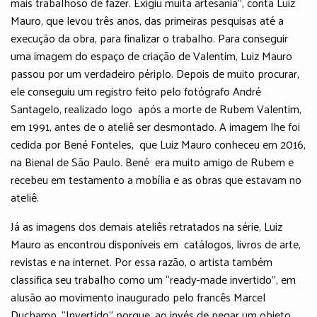
mais trabalhoso de fazer. Exigiu muita artesania”, conta Luiz
Mauro, que levou três anos, das primeiras pesquisas até a
execução da obra, para finalizar o trabalho. Para conseguir
uma imagem do espaço de criação de Valentim, Luiz Mauro
passou por um verdadeiro périplo. Depois de muito procurar,
ele conseguiu um registro feito pelo fotógrafo André
Santagelo, realizado logo após a morte de Rubem Valentim,
em 1991, antes de o ateliê ser desmontado. A imagem lhe foi
cedida por Bené Fonteles, que Luiz Mauro conheceu em 2016,
na Bienal de São Paulo. Bené era muito amigo de Rubem e
recebeu em testamento a mobília e as obras que estavam no
ateliê.
Já as imagens dos demais ateliês retratados na série, Luiz
Mauro as encontrou disponíveis em catálogos, livros de arte,
revistas e na internet. Por essa razão, o artista também
classifica seu trabalho como um “ready-made invertido”, em
alusão ao movimento inaugurado pelo francês Marcel
Duchamp. “Invertido” porque, ao invés de pegar um objeto