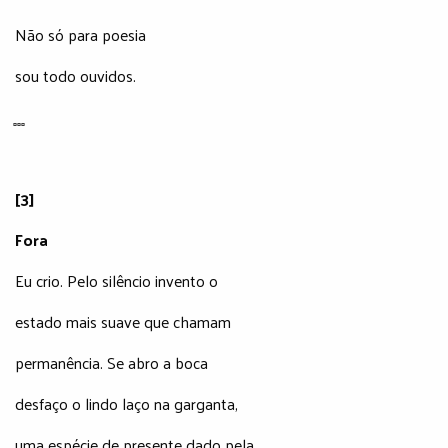
Não só para poesia
sou todo ouvidos.
̻ ̻ ̻
[3]
Fora
Eu crio. Pelo silêncio invento o
estado mais suave que chamam
permanência. Se abro a boca
desfaço o lindo laço na garganta,
uma espécie de presente dado pela