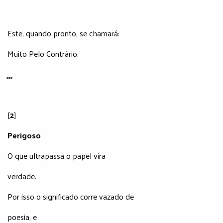
Este, quando pronto, se chamará:
Muito Pelo Contrário.
̻ ̻ ̻
[
2
]
Perigoso
O que ultrapassa o papel vira
verdade.
Por isso o significado corre vazado de
poesia, e