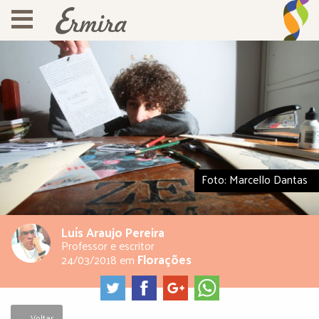
Foto: Marcello Dantas
Luís Araujo Pereira
Professor e escritor
Florações
24/03/2018
em
← Voltar