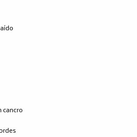
caído
m cancro
cordes