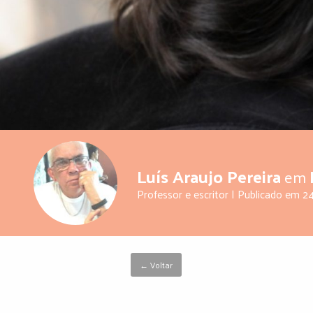
Luís Araujo Pereira
em
Professor e escritor | Publicado em
24
← Voltar