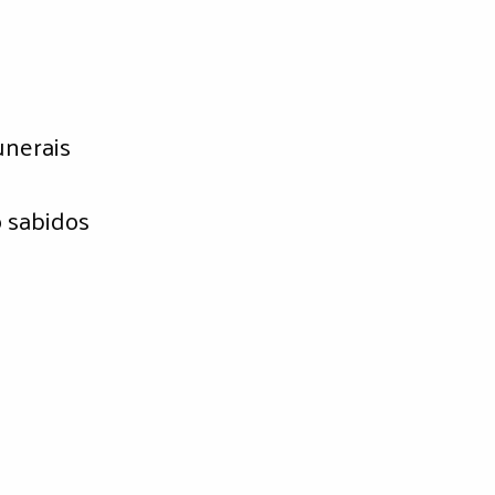
unerais
o sabidos