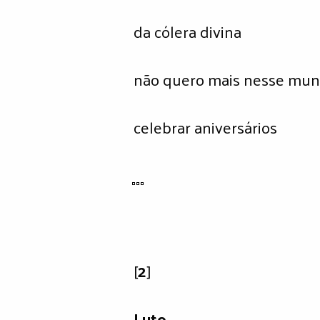
da cólera divina
não quero mais nesse mun
celebrar aniversários
̻ ̻ ̻
[
2
]
Luto