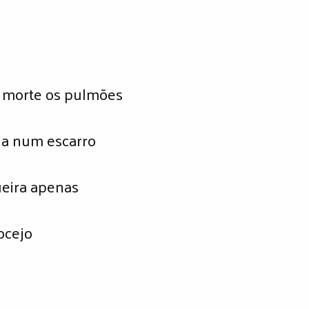
e morte os pulmões
ia num escarro
eira apenas
ocejo