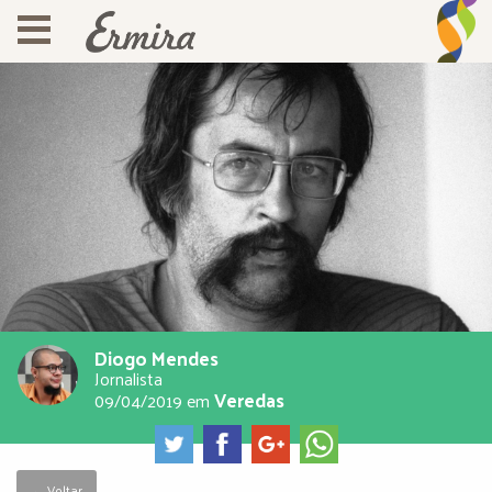
Diogo Mendes
Jornalista
Veredas
09/04/2019
em
← Voltar