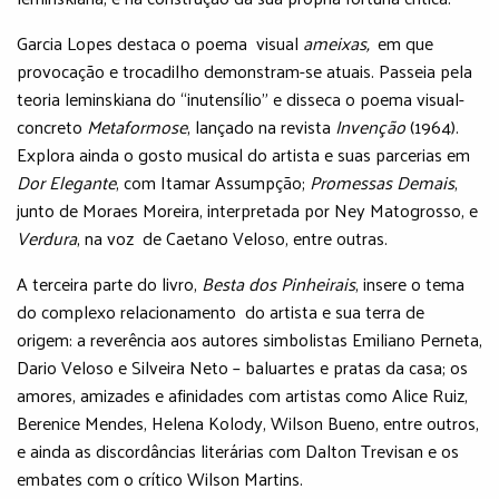
Garcia Lopes destaca o poema visual
ameixas,
em que
provocação e trocadilho demonstram-se atuais. Passeia pela
teoria leminskiana do “inutensílio” e disseca o poema visual-
concreto
Metaformose
, lançado na revista
Invenção
(1964).
Explora ainda o gosto musical do artista e suas parcerias em
Dor Elegante
, com Itamar Assumpção;
Promessas Demais
,
junto de Moraes Moreira, interpretada por Ney Matogrosso, e
Verdura
, na voz de Caetano Veloso, entre outras.
A terceira parte do livro,
Besta dos Pinheirais
, insere o tema
do complexo relacionamento do artista e sua terra de
origem: a reverência aos autores simbolistas Emiliano Perneta,
Dario Veloso e Silveira Neto – baluartes e pratas da casa; os
amores, amizades e afinidades com artistas como Alice Ruiz,
Berenice Mendes, Helena Kolody, Wilson Bueno, entre outros,
e ainda as discordâncias literárias com Dalton Trevisan e os
embates com o crítico Wilson Martins.