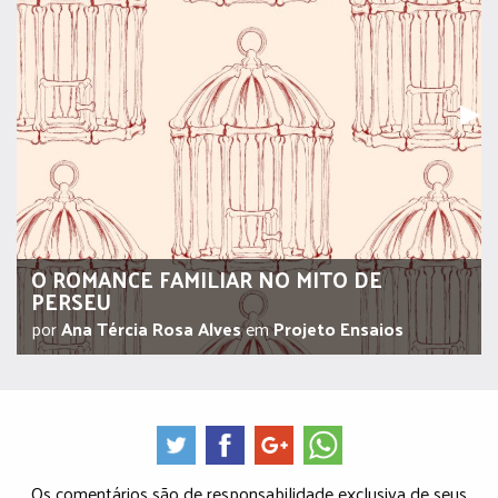
Pr
▶︎
O ROMANCE FAMILIAR NO MITO DE
PERSEU
por
Ana Tércia Rosa Alves
em
Projeto Ensaios
Os comentários são de responsabilidade exclusiva de seus