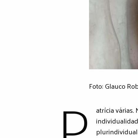
P
Foto: Glauco Ro
atrícia várias
individualida
plurindividual