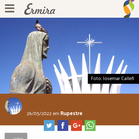
Foto: Josemar Callefi
Rupestre
26/05/2022
em
← Voltar