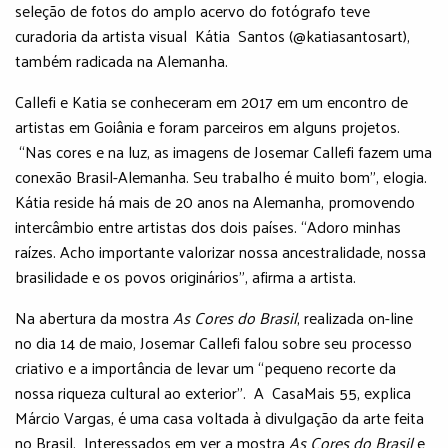
seleção de fotos do amplo acervo do fotógrafo teve
curadoria da artista visual Kátia Santos (@katiasantosart),
também radicada na Alemanha.
Callefi e Katia se conheceram em 2017 em um encontro de
artistas em Goiânia e foram parceiros em alguns projetos.
“Nas cores e na luz, as imagens de Josemar Callefi fazem uma
conexão Brasil-Alemanha. Seu trabalho é muito bom”, elogia.
Kátia reside há mais de 20 anos na Alemanha, promovendo
intercâmbio entre artistas dos dois países. “Adoro minhas
raízes. Acho importante valorizar nossa ancestralidade, nossa
brasilidade e os povos originários”, afirma a artista.
Na abertura da mostra
As Cores do Brasil
, realizada on-line
no dia 14 de maio, Josemar Callefi falou sobre seu processo
criativo e a importância de levar um “pequeno recorte da
nossa riqueza cultural ao exterior”. A CasaMais 55, explica
Márcio Vargas, é uma casa voltada à divulgação da arte feita
no Brasil. Interessados em ver a mostra
As Cores do Brasil
e