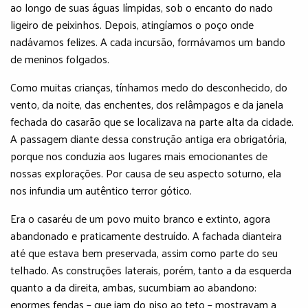
ao longo de suas águas límpidas, sob o encanto do nado
ligeiro de peixinhos. Depois, atingíamos o poço onde
nadávamos felizes. A cada incursão, formávamos um bando
de meninos folgados.
Como muitas crianças, tínhamos medo do desconhecido, do
vento, da noite, das enchentes, dos relâmpagos e da janela
fechada do casarão que se localizava na parte alta da cidade.
A passagem diante dessa construção antiga era obrigatória,
porque nos conduzia aos lugares mais emocionantes de
nossas explorações. Por causa de seu aspecto soturno, ela
nos infundia um autêntico terror gótico.
Era o casaréu de um povo muito branco e extinto, agora
abandonado e praticamente destruído. A fachada dianteira
até que estava bem preservada, assim como parte do seu
telhado. As construções laterais, porém, tanto a da esquerda
quanto a da direita, ambas, sucumbiam ao abandono:
enormes fendas – que iam do piso ao teto – mostravam a