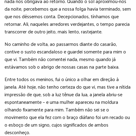
nada nos obrigava ao retorno. Quando o sol aproximou-nos
da noite, percebemos que a nossa folga havia terminado, sem
que nos déssemos conta. Decepcionados, tínhamos que
retornar. Ali, naqueles arredores verdejantes, o tempo parecia
transcorrer de outro jeito, mais lento, rastejante.
No caminho de volta, ao passarmos diante do casarão,
contive o susto escandaloso e guardei somente para mim o
que vi. Também não comentei nada, mesmo quando já
estávamos sob o abrigo de nossas casas na parte baixa.
Entre todos os meninos, fui o único a olhar em direção à
janela. Até hoje, não tenho certeza do que vi, mas tive a nítida
impressão de que, sob a luz tênue da lua, a janela abriu-se
espontaneamente – e uma mulher apareceu na moldura
olhando fixamente para mim. Também não sei se o
movimento que ela fez com o braço diáfano foi um recado ou
o esboço de um signo, cujos significados de ambos
desconheço.