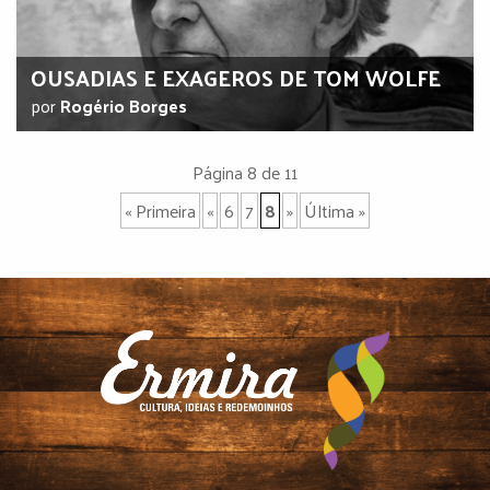
OUSADIAS E EXAGEROS DE TOM WOLFE
por
Rogério Borges
Página 8 de 11
« Primeira
«
6
7
8
»
Última »