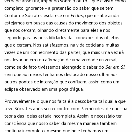
verdade absoluta, impondo sobre o outro – que é visto como
completo ignorante – a pretensão do saber que se tem.
Conforme Sócrates esclarece em
Fédon
, quem sabe ainda
estejamos em busca das causas do movimento dos objetos
que nos cercam, olhando diretamente para eles e nos
cegando para as possibilidades das conexões dos objetos
que o cercam. Nos satisfazemos, na vida cotidiana, muitas
vezes de um conhecimento das partes, que mais uma vez irá
nos levar ao erro da afirmação de uma verdade universal,
como se de fato tivéssemos alcançado o saber do
Ser em Si
,
sem que ao menos tenhamos deslocado nosso olhar aos
outros pontos de interação que confluem, assim como um
eclipse observado em uma poça d’água.
Provavelmente, o que nos falta é a descoberta tal qual a que
teve Sócrates após seu encontro com Parmênides, de que sua
teoria das Ideias estaria incompleta. Assim, é necessário ter
consciência que nosso saber da mesma maneira também
continua incompleto, mesmo que hoje tenhamos um