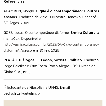
Referências
AGAMBEN, Giorgio.
O que é o contemporâneo? E outros
ensaios
. Tradução de Vinícius Nicastro Honesko. Chapecó –
SC: Argos, 2009.
GOES, Lucas. O contemporâneo disforme.
Ermira Cultura
. 4
mar. 2023. Disponível em:
http://ermiracultura.com.br/2023/03/04/o-contemporaneo-
disforme/
. Acesso em: 10 fev. 2023.
PLATÃO.
Diálogos II – Fédon, Sofista, Político.
Tradução:
Jorge Paleikat e Cruz Costa. Porto Alegre – RS: Livraria do
Globo S. A., 1955.
[1]
Estudante de Filosofia na UFMS. E-mail:
pedro.h.c.silva@ufms.br