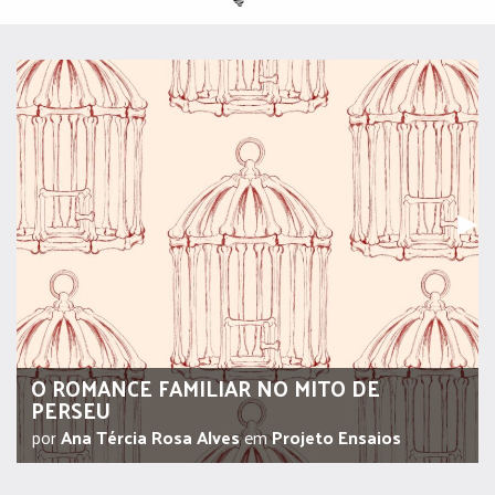
Pr
▶︎
O ROMANCE FAMILIAR NO MITO DE
PERSEU
por
Ana Tércia Rosa Alves
em
Projeto Ensaios