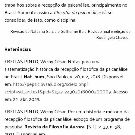
trabalhos sobre a recepção da psicanálise, principalmente no
Brasil. Somente assim a
filosofia da psicanálise
irá se
consolidar, de fato, como disciplina.
[Revisão de Natasha Garcia e Guilherme Baís. Revisão final e edição de
Rosângela Chaves]
Referências
FREITAS PINTO, Weiny César. Notas para uma
sistematização histórica da recepção filosófica da psicanálise
no brasil.
Nat. hum
., São Paulo, v. 20, n 2, 2018. Disponível
em:
http://pepsic.bvsalud.org/scielo.php?
script=sci_arttext&pid=S1517-24302018000200009
. Acesso
em: 22 abr. 2023.
FREITAS PINTO, Weiny César. Por uma história e método da
recepção filosófica da psicanálise: esboço de um programa de
pesquisa.
Revista de Filosofia Aurora
, [S. l.], v. 33, n. 58,
2021. Disponível em: