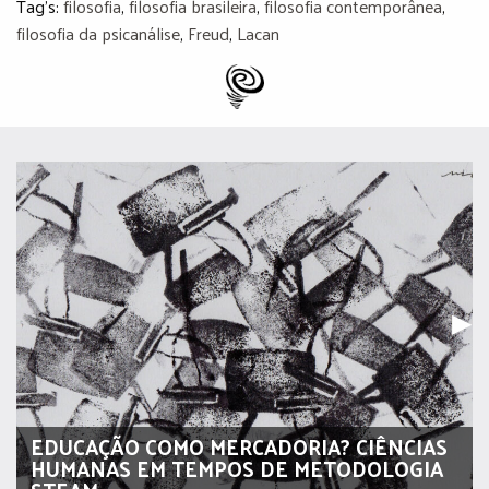
Tag's:
filosofia
,
filosofia brasileira
,
filosofia contemporânea
,
filosofia da psicanálise
,
Freud
,
Lacan
Pr
▶︎
EDUCAÇÃO COMO MERCADORIA? CIÊNCIAS
HUMANAS EM TEMPOS DE METODOLOGIA