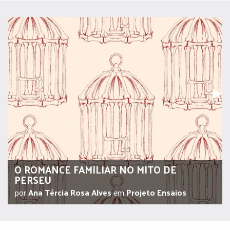
Pr
▶︎
O ROMANCE FAMILIAR NO MITO DE
PERSEU
por
Ana Tércia Rosa Alves
em
Projeto Ensaios