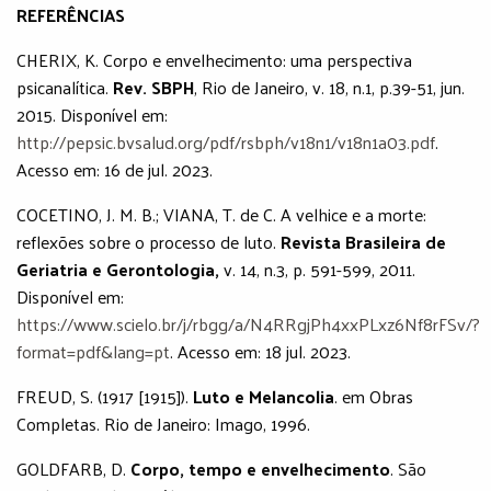
REFERÊNCIAS
CHERIX, K. Corpo e envelhecimento: uma perspectiva
psicanalítica.
Rev. SBPH
, Rio de Janeiro, v. 18, n.1, p.39-51, jun.
2015. Disponível em:
http://pepsic.bvsalud.org/pdf/rsbph/v18n1/v18n1a03.pdf
.
Acesso em: 16 de jul. 2023.
COCETINO, J. M. B.; VIANA, T. de C. A velhice e a morte:
reflexões sobre o processo de luto.
Revista Brasileira de
Geriatria e Gerontologia,
v. 14, n.3, p. 591-599, 2011.
Disponível em:
https://www.scielo.br/j/rbgg/a/N4RRgjPh4xxPLxz6Nf8rFSv/?
format=pdf&lang=pt
. Acesso em: 18 jul. 2023.
FREUD, S. (1917 [1915]).
Luto e Melancolia
. em Obras
Completas. Rio de Janeiro: Imago, 1996.
GOLDFARB, D.
Corpo, tempo e envelhecimento
. São