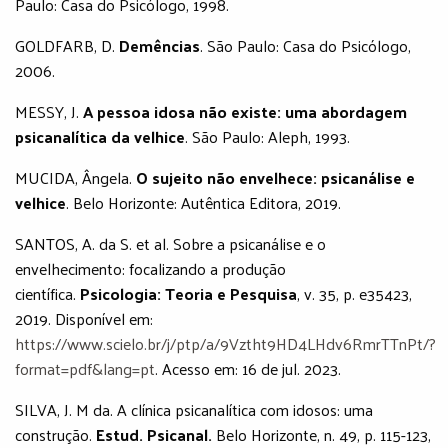
Paulo: Casa do Psicólogo, 1998.
GOLDFARB, D.
Demências
. São Paulo: Casa do Psicólogo,
2006.
MESSY, J.
A pessoa idosa não existe: uma abordagem
psicanalítica da velhice
. São Paulo: Aleph, 1993.
MUCIDA, Ângela.
O sujeito não envelhece: psicanálise e
velhice
. Belo Horizonte: Autêntica Editora, 2019.
SANTOS, A. da S. et al. Sobre a psicanálise e o
envelhecimento: focalizando a produção
científica.
Psicologia: Teoria e Pesquisa
, v. 35, p. e35423,
2019. Disponível em:
https://www.scielo.br/j/ptp/a/9Vztht9HD4LHdv6RmrTTnPt/?
format=pdf&lang=pt
. Acesso em: 16 de jul. 2023.
SILVA, J. M da. A clínica psicanalítica com idosos: uma
construção.
Estud. Psicanal.
Belo Horizonte, n. 49, p. 115-123,