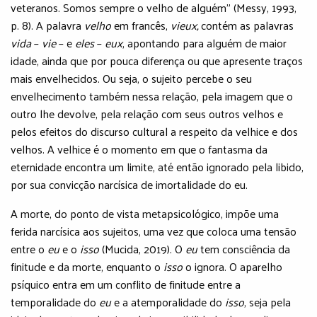
veteranos. Somos sempre o velho de alguém” (Messy, 1993,
p. 8). A palavra
velho
em francês,
vieux,
contém as palavras
vida
–
vie
– e
eles
–
eux
, apontando para alguém de maior
idade, ainda que por pouca diferença ou que apresente traços
mais envelhecidos. Ou seja, o sujeito percebe o seu
envelhecimento também nessa relação, pela imagem que o
outro lhe devolve, pela relação com seus outros velhos e
pelos efeitos do discurso cultural a respeito da velhice e dos
velhos. A velhice é o momento em que o fantasma da
eternidade encontra um limite, até então ignorado pela libido,
por sua convicção narcísica de imortalidade do eu.
A morte, do ponto de vista metapsicológico, impõe uma
ferida narcísica aos sujeitos, uma vez que coloca uma tensão
entre o
eu
e o
isso
(Mucida, 2019). O
eu
tem consciência da
finitude e da morte, enquanto o
isso
o ignora. O aparelho
psíquico entra em um conflito de finitude entre a
temporalidade do
eu
e a atemporalidade do
isso
, seja pela