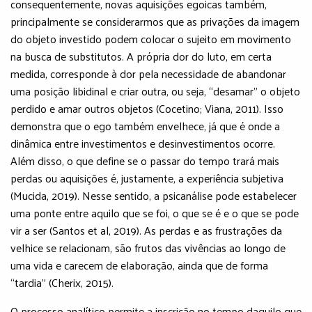
consequentemente, novas aquisições egoicas também,
principalmente se considerarmos que as privações da imagem
do objeto investido podem colocar o sujeito em movimento
na busca de substitutos. A própria dor do luto, em certa
medida, corresponde à dor pela necessidade de abandonar
uma posição libidinal e criar outra, ou seja, “desamar” o objeto
perdido e amar outros objetos (Cocetino; Viana, 2011). Isso
demonstra que o ego também envelhece, já que é onde a
dinâmica entre investimentos e desinvestimentos ocorre.
Além disso, o que define se o passar do tempo trará mais
perdas ou aquisições é, justamente, a experiência subjetiva
(Mucida, 2019). Nesse sentido, a psicanálise pode estabelecer
uma ponte entre aquilo que se foi, o que se é e o que se pode
vir a ser (Santos et al, 2019). As perdas e as frustrações da
velhice se relacionam, são frutos das vivências ao longo de
uma vida e carecem de elaboração, ainda que de forma
“tardia” (Cherix, 2015).
O processo analítico permite a inscrição no tempo daquilo que