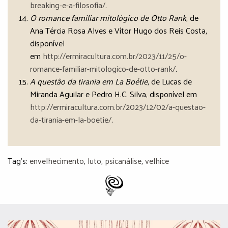
breaking-e-a-filosofia/
.
O romance familiar mitológico de Otto Rank
, de
Ana Tércia Rosa Alves e Vítor Hugo dos Reis Costa,
disponível
em
http://ermiracultura.com.br/2023/11/25/o-
romance-familiar-mitologico-de-otto-rank/
.
A questão da tirania em La Boétie
, de Lucas de
Miranda Aguilar e Pedro H.C. Silva, disponível em
http://ermiracultura.com.br/2023/12/02/a-questao-
da-tirania-em-la-boetie/
.
Tag's:
envelhecimento
,
luto
,
psicanálise
,
velhice